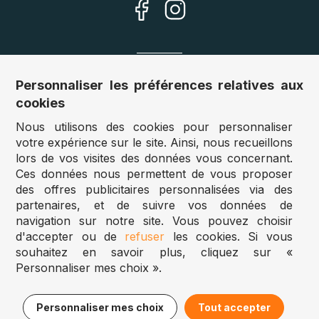
Nos sites
Personnaliser les préférences relatives aux
cookies
Allemagne :
www.puzzle.de
Nous utilisons des cookies pour personnaliser
Autriche :
www.puzzle.at
votre expérience sur le site. Ainsi, nous recueillons
Belgique :
www.puzzle.be
lors de vos visites des données vous concernant.
Royaume Uni :
www.jigsawpuzzle.co.uk
Ces données nous permettent de vous proposer
des offres publicitaires personnalisées via des
partenaires, et de suivre vos données de
Accès revendeurs / détaillants
navigation sur notre site. Vous pouvez choisir
d'accepter ou de
refuser
les cookies. Si vous
Vous avez un magasin ?
souhaitez en savoir plus, cliquez sur «
Vous souhaitez accéder à nos prix revendeurs ?
Personnaliser mes choix ».
Puzzle.be 2025
15,95€
Ajouter au panier
Personnaliser mes choix
Tout accepter