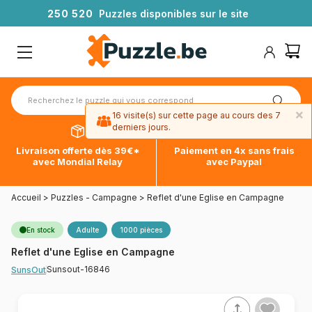
2
5
0
5
2
0
Puzzles disponibles sur le site
×
16 visite(s) sur cette page au cours des 7
derniers jours.
Livraison offerte dès 39€*
Paiement en 4x sans frais
avec Mondial Relay
avec Paypal
Accueil
>
Puzzles - Campagne
>
Reflet d'une Eglise en Campagne
En stock
Adulte
1000 pièces
Reflet d'une Eglise en Campagne
Sunsout-16846
SunsOut