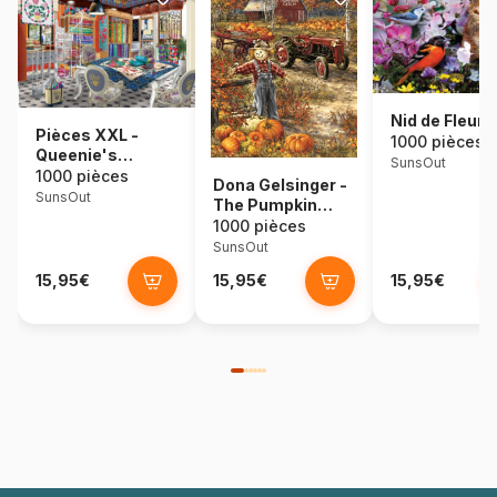
Nid de Fleurs
Pièces XXL -
1000 pièces
Queenie's
SunsOut
Quiltery
1000 pièces
Dona Gelsinger -
SunsOut
The Pumpkin
Patch Farm
1000 pièces
SunsOut
15,95€
15,95€
15,95€