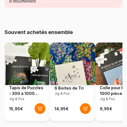
d'étouffement.
Age
Puzzle pour Adultes (500 à
48.000 pièces)
Provenance
États-Unis
Souvent achetés ensemble
Référence
Sunsout-16846
EAN
0796780168466
Nombre de pièces
1000 pièces
Dimensions
51 x 69 cm
Tapis de Puzzles
Colle pour Pu
6 Boites de Tri
- 300 à 1000
1000 pièces
Jig & Puz
pièces
Jig & Puz
Jig & Puz