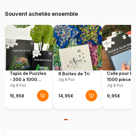
Provenance
Pays-Bas
Souvent achetés ensemble
Référence
Schmidt-Spiele-59486
EAN
4001504594862
Nombre de pièces
1000 pièces
Dimensions
69 x 49 cm
Tapis de Puzzles
Colle pour Pu
6 Boites de Tri
- 300 à 1000
1000 pièces
Jig & Puz
pièces
Jig & Puz
Jig & Puz