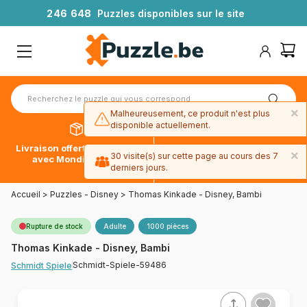
2
4
6
6
4
8
Puzzles disponibles sur le site
×
Malheureusement, ce produit n'est plus
disponible actuellement.
Livraison offerte dès 39€*
Paiement en 4x sans frais
×
30 visite(s) sur cette page au cours des 7
avec Mondial Relay
avec Paypal
derniers jours.
Accueil
>
Puzzles - Disney
>
Thomas Kinkade - Disney, Bambi
Rupture de stock
Adulte
1000 pièces
Thomas Kinkade - Disney, Bambi
Schmidt-Spiele-59486
Schmidt Spiele