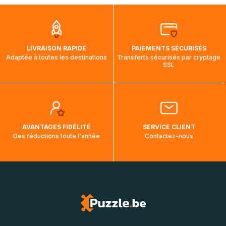
que pendant la traversée, le suivi de votre commande ne
soit pas modifié. Ce dernier reprendra lorsque votre colis
aura touché terre.
LIVRAISON RAPIDE
PAIEMENTS SÉCURISÉS
Adaptée à toutes les destinations
Transferts sécurisés par cryptage
SSL
AVANTAGES FIDÉLITÉ
SERVICE CLIENT
Des réductions toute l'année
Contactez-nous