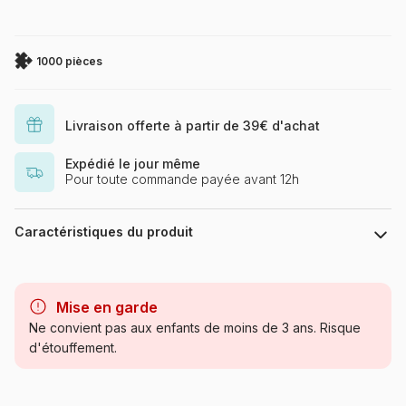
1000 pièces
Livraison offerte à partir de 39€ d'achat
Expédié le jour même
Pour toute commande payée avant 12h
Caractéristiques du produit
Marque
Schmidt Spiele
Mise en garde
Catégorie
Puzzles - Disney
Ne convient pas aux enfants de moins de 3 ans. Risque
d'étouffement.
Age
Puzzle pour Adultes (500 à
48.000 pièces)