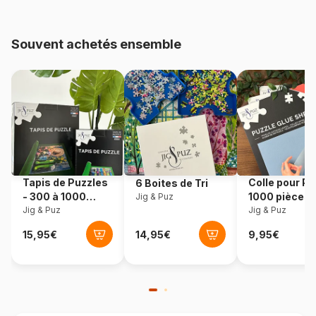
pièces)
Souvent achetés ensemble
Provenance
Tchéquie
Référence
Nathan-86138
EAN
4005556861385
Nombre de pièces
15 pièces
Tapis de Puzzles
Colle pour Pu
6 Boites de Tri
Dimensions
25 x 15 cm
- 300 à 1000
1000 pièces
Jig & Puz
pièces
Jig & Puz
Jig & Puz