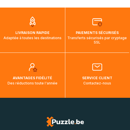
mois et demi pour arriver à destination. Il est donc normal
que pendant la traversée, le suivi de votre commande ne
soit pas modifié. Ce dernier reprendra lorsque votre colis
aura touché terre.
LIVRAISON RAPIDE
PAIEMENTS SÉCURISÉS
Adaptée à toutes les destinations
Transferts sécurisés par cryptage
SSL
AVANTAGES FIDÉLITÉ
SERVICE CLIENT
Des réductions toute l'année
Contactez-nous