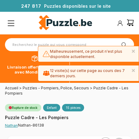
2
4
7
8
1
7
Puzzles disponibles sur le site
×
Malheureusement, ce produit n'est plus
disponible actuellement.
Livraison offerte dès 39€*
Paiement en 4x sans frais
×
12 visite(s) sur cette page au cours des 7
avec Mondial Relay
avec Paypal
derniers jours.
Accueil
>
Puzzles - Pompiers, Police, Secours
>
Puzzle Cadre - Les
Pompiers
Rupture de stock
Enfant
15 pièces
Puzzle Cadre - Les Pompiers
Nathan-86138
Nathan