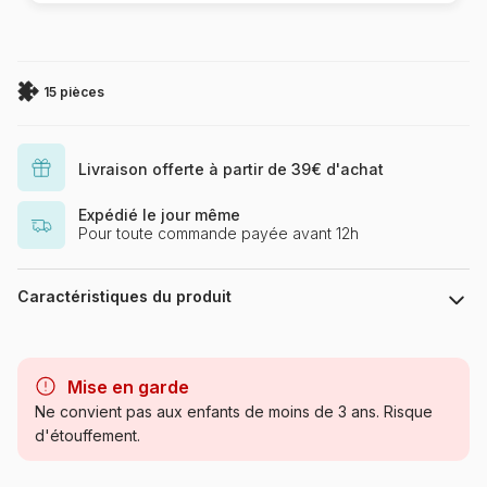
15 pièces
Livraison offerte à partir de 39€ d'achat
Expédié le jour même
Pour toute commande payée avant 12h
Caractéristiques du produit
Marque
Nathan
Mise en garde
Catégorie
Puzzles - Pompiers, Police,
Ne convient pas aux enfants de moins de 3 ans. Risque
Secours
d'étouffement.
Age
à partir de 3 ans (11 à 20