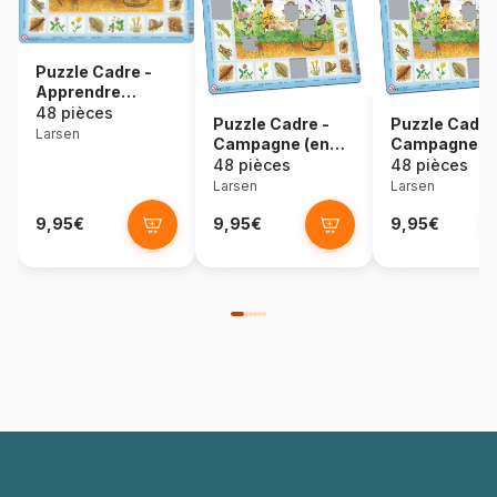
Puzzle Cadre -
Apprendre
l'Anglais : Dans le
48 pièces
Puzzle Cadre -
Puzzle Cadre
Pré (en Anglais)
Larsen
Campagne (en
Campagne (
Hollandais)
Russe)
48 pièces
48 pièces
Larsen
Larsen
9,95€
9,95€
9,95€