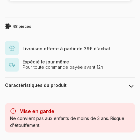
48 pièces
Livraison offerte à partir de 39€ d'achat
Expédié le jour même
Pour toute commande payée avant 12h
Caractéristiques du produit
Marque
Larsen
Mise en garde
Catégorie
Puzzles - Educatifs et ludiques
Ne convient pas aux enfants de moins de 3 ans. Risque
d'étouffement.
Age
à partir de 5 ans (31 à 49
pièces)