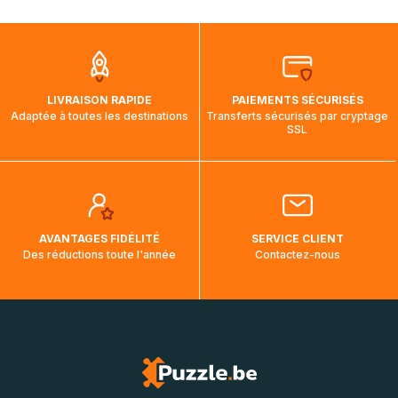
mois et demi pour arriver à destination. Il est donc normal
que pendant la traversée, le suivi de votre commande ne
soit pas modifié. Ce dernier reprendra lorsque votre colis
aura touché terre.
LIVRAISON RAPIDE
PAIEMENTS SÉCURISÉS
Adaptée à toutes les destinations
Transferts sécurisés par cryptage
SSL
AVANTAGES FIDÉLITÉ
SERVICE CLIENT
Des réductions toute l'année
Contactez-nous