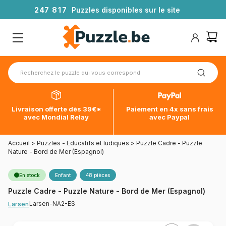
2
4
7
8
1
7
Puzzles disponibles sur le site
Livraison offerte dès 39€*
Paiement en 4x sans frais
avec Mondial Relay
avec Paypal
Accueil
>
Puzzles - Educatifs et ludiques
>
Puzzle Cadre - Puzzle
Nature - Bord de Mer (Espagnol)
En stock
Enfant
48 pièces
Puzzle Cadre - Puzzle Nature - Bord de Mer (Espagnol)
Larsen-NA2-ES
Larsen