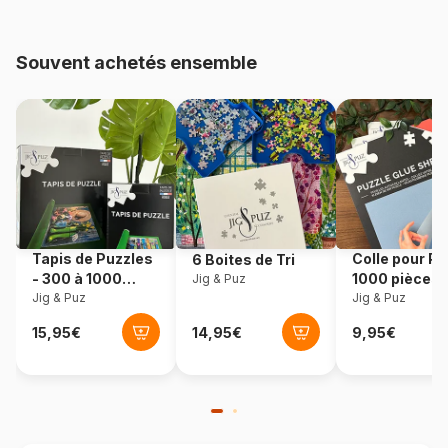
Provenance
Norvège
Souvent achetés ensemble
Référence
Larsen-NA2-ES
EAN
7023852130827
Nombre de pièces
48 pièces
Dimensions
37 x 29 cm
Tapis de Puzzles
Colle pour Pu
6 Boites de Tri
- 300 à 1000
1000 pièces
Jig & Puz
pièces
Jig & Puz
Jig & Puz