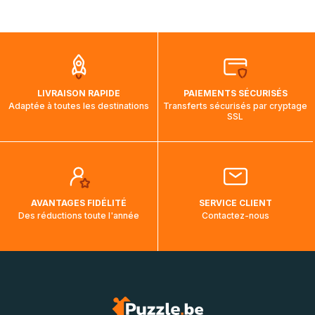
par bateau et peuvent nécessiter actuellement jusqu'à 2
mois et demi pour arriver à destination. Il est donc normal
que pendant la traversée, le suivi de votre commande ne
soit pas modifié. Ce dernier reprendra lorsque votre colis
aura touché terre.
LIVRAISON RAPIDE
PAIEMENTS SÉCURISÉS
Adaptée à toutes les destinations
Transferts sécurisés par cryptage
SSL
AVANTAGES FIDÉLITÉ
SERVICE CLIENT
Des réductions toute l'année
Contactez-nous