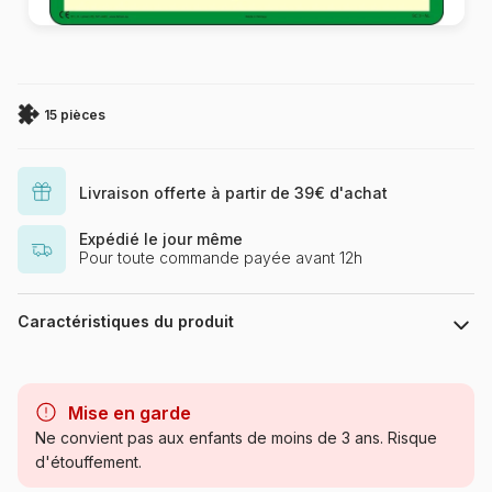
15 pièces
Livraison offerte à partir de 39€ d'achat
Expédié le jour même
Pour toute commande payée avant 12h
Caractéristiques du produit
Marque
Larsen
Mise en garde
Catégorie
Puzzles - Educatifs et ludiques
Ne convient pas aux enfants de moins de 3 ans. Risque
d'étouffement.
Age
à partir de 3 ans (11 à 20