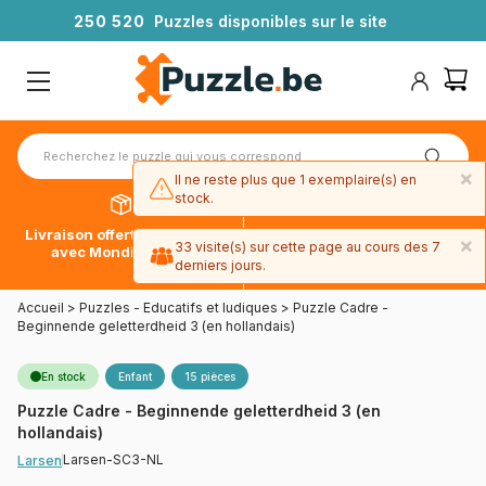
2
5
0
5
2
0
Puzzles disponibles sur le site
×
Il ne reste plus que 1 exemplaire(s) en
stock.
Livraison offerte dès 39€*
Paiement en 4x sans frais
×
33 visite(s) sur cette page au cours des 7
avec Mondial Relay
avec Paypal
derniers jours.
Accueil
>
Puzzles - Educatifs et ludiques
>
Puzzle Cadre -
Beginnende geletterdheid 3 (en hollandais)
En stock
Enfant
15 pièces
Puzzle Cadre - Beginnende geletterdheid 3 (en
hollandais)
Larsen-SC3-NL
Larsen