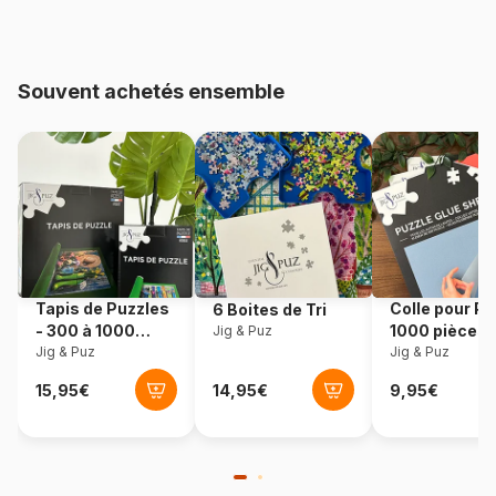
pièces)
Provenance
Norvège
Souvent achetés ensemble
Référence
Larsen-SC3-NL
EAN
7023850218039
Nombre de pièces
15 pièces
Dimensions
37 x 29 cm
Tapis de Puzzles
Colle pour Pu
6 Boites de Tri
- 300 à 1000
1000 pièces
Jig & Puz
pièces
Jig & Puz
Jig & Puz