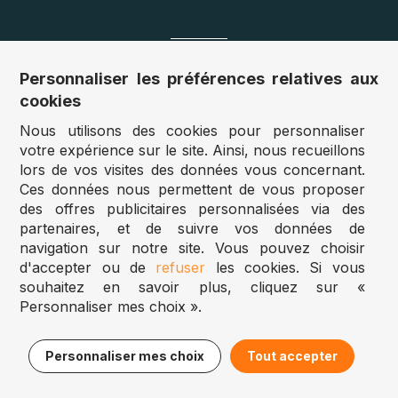
Nos sites
Personnaliser les préférences relatives aux
cookies
Allemagne :
www.puzzle.de
Nous utilisons des cookies pour personnaliser
Autriche :
www.puzzle.at
votre expérience sur le site. Ainsi, nous recueillons
Belgique :
www.puzzle.be
lors de vos visites des données vous concernant.
Royaume Uni :
www.jigsawpuzzle.co.uk
Ces données nous permettent de vous proposer
des offres publicitaires personnalisées via des
partenaires, et de suivre vos données de
Accès revendeurs / détaillants
navigation sur notre site. Vous pouvez choisir
d'accepter ou de
refuser
les cookies. Si vous
Vous avez un magasin ?
souhaitez en savoir plus, cliquez sur «
Vous souhaitez accéder à nos prix revendeurs ?
Personnaliser mes choix ».
Puzzle.be 2025
9,95€
Ajouter au panier
Personnaliser mes choix
Tout accepter