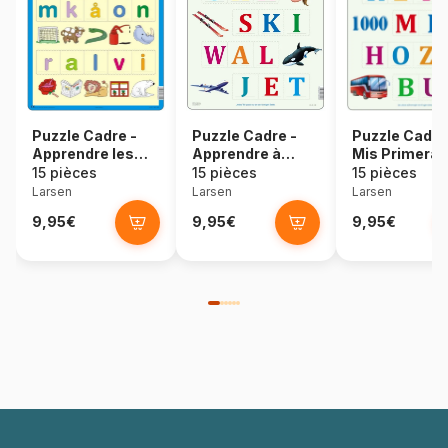
Puzzle Cadre -
Puzzle Cadre -
Puzzle Cadre
Apprendre les
Apprendre à
Mis Primeras
Lettres (en
épeler (en
Palabras (en
15 pièces
15 pièces
15 pièces
Norvégien)
Allemand)
Espagnol)
Larsen
Larsen
Larsen
9,95€
9,95€
9,95€