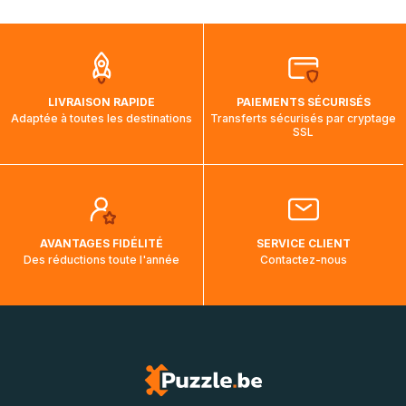
mois et demi pour arriver à destination. Il est donc normal
que pendant la traversée, le suivi de votre commande ne
soit pas modifié. Ce dernier reprendra lorsque votre colis
aura touché terre.
LIVRAISON RAPIDE
PAIEMENTS SÉCURISÉS
Adaptée à toutes les destinations
Transferts sécurisés par cryptage
SSL
AVANTAGES FIDÉLITÉ
SERVICE CLIENT
Des réductions toute l'année
Contactez-nous