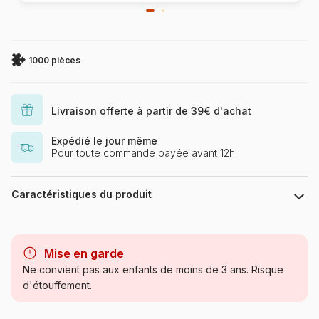
1000 pièces
Livraison offerte à partir de 39€ d'achat
Expédié le jour même
Pour toute commande payée avant 12h
Caractéristiques du produit
Marque
Eurographics
Mise en garde
Catégorie
Puzzles - Mers et Océans
Ne convient pas aux enfants de moins de 3 ans. Risque
d'étouffement.
Age
Puzzle pour Adultes (500 à
48.000 pièces)