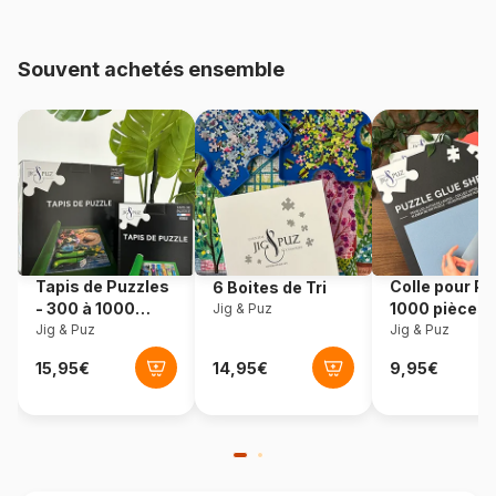
Provenance
Pologne
Souvent achetés ensemble
Référence
Eurographics-6000-5539
EAN
628136655392
Nombre de pièces
1000 pièces
Dimensions
67 x 49 cm
Tapis de Puzzles
Colle pour Pu
6 Boites de Tri
- 300 à 1000
1000 pièces
Jig & Puz
pièces
Jig & Puz
Jig & Puz