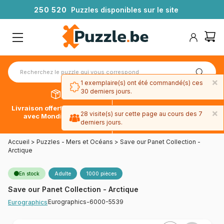
2
5
0
5
2
0
Puzzles disponibles sur le site
×
1 exemplaire(s) ont été commandé(s) ces
30 derniers jours.
Livraison offerte dès 39€*
Paiement en 4x sans frais
×
28 visite(s) sur cette page au cours des 7
avec Mondial Relay
avec Paypal
derniers jours.
Accueil
>
Puzzles - Mers et Océans
>
Save our Panet Collection -
Arctique
En stock
Adulte
1000 pièces
Save our Panet Collection - Arctique
Eurographics-6000-5539
Eurographics