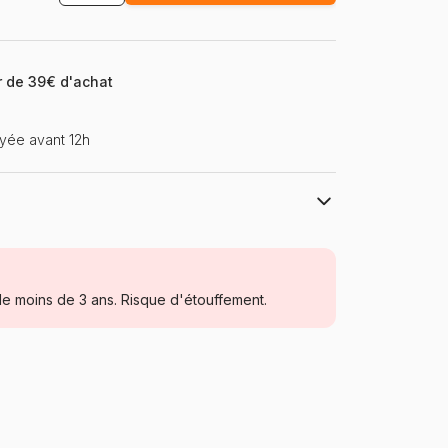
ir de 39€ d'achat
yée avant 12h
Educa : un large choix de puzzles made
in Espagne
Puzzles - Animaux en BD et dessins
e moins de 3 ans. Risque d'étouffement.
à partir de 3 ans (11 à 20 pièces)
Espagne
Educa-18104
8412668181045