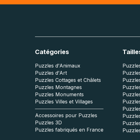
Catégories
Taille
Puzzles d'Animaux
Puzzles
Puzzles d'Art
Puzzles
Puzzles Cottages et Châlets
Puzzle
Puzzles Montagnes
Puzzle
Puzzles Monuments
Puzzles
Puzzles Villes et Villages
Puzzles
Puzzle
Accessoires pour Puzzles
Puzzle
Puzzles 3D
Puzzle
Puzzles fabriqués en France
Puzzle