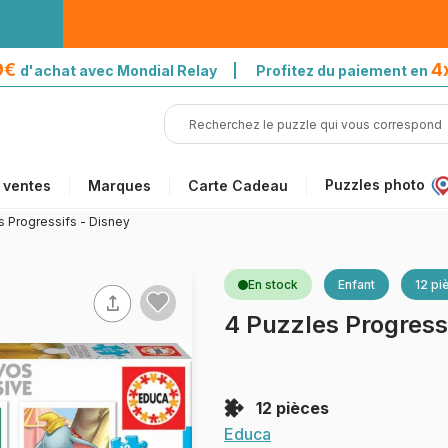
39€
4
d'achat avec Mondial Relay | Profitez du paiement en
Puzzles photo
 ventes
Marques
Carte Cadeau
s Progressifs - Disney
En stock
Enfant
12 pi
4 Puzzles Progress
12 pièces
Educa