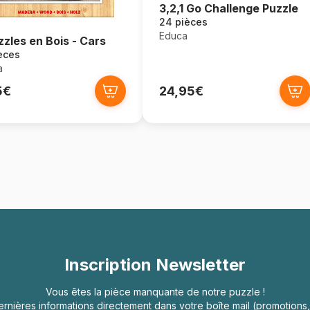
3,2,1 Go Challenge Puzzle
24 pièces
Educa
zzles en Bois - Cars
èces
a
5€
24,95€
Inscription Newsletter
Vous êtes la pièce manquante de notre puzzle !
rnières informations directement dans votre boîte mail (promotion