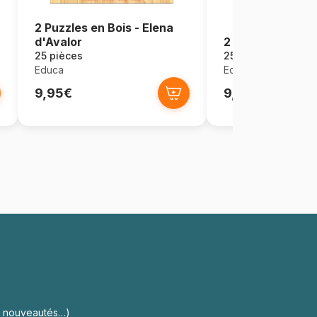
2 Puzzles en Bois - Elena
d'Avalor
2 Puzzles en Boi
25 pièces
25 pièces
Educa
Educa
9,95€
9,95€
s, nouveautés…)