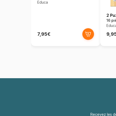
Educa
2 Pu
16 pi
Educ
7,95€
9,9
Recevez les de