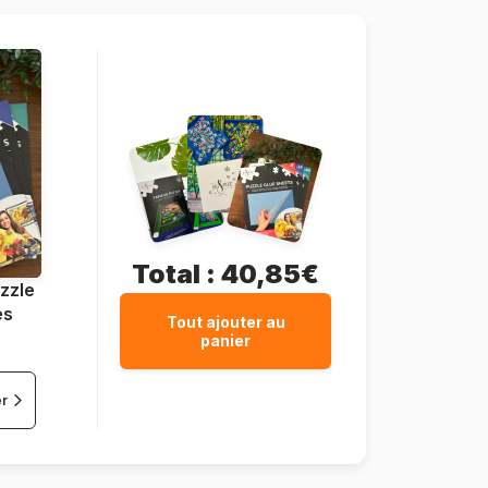
12 pièces
Total :
40,85€
zzle
es
Tout ajouter au
panier
er