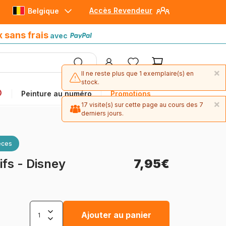
Accès Revendeur
Belgique
Paiement en 4x sans frais
avec Paypal
x sans frais
avec
×
Il ne reste plus que 1 exemplaire(s) en
stock.
Peinture au numéro
Promotions
×
17 visite(s) sur cette page au cours des 7
derniers jours.
èces
ifs - Disney
7,95€
Ajouter au panier