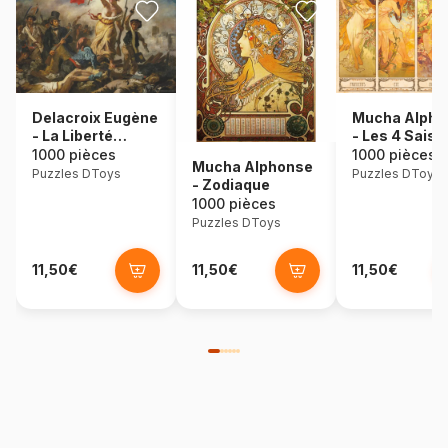
Delacroix Eugène
Mucha Alpho
- La Liberté
- Les 4 Sais
Guidant le Peuple
1000 pièces
1000 pièces
Mucha Alphonse
Puzzles DToys
Puzzles DToys
- Zodiaque
1000 pièces
Puzzles DToys
11,50€
11,50€
11,50€