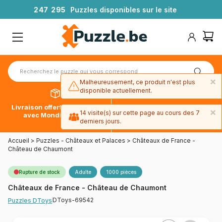
2
4
7
2
9
5
Puzzles disponibles sur le site
×
Malheureusement, ce produit n'est plus
disponible actuellement.
Livraison offerte dès 39€*
Paiement en 4x sans frais
×
14 visite(s) sur cette page au cours des 7
avec Mondial Relay
avec Paypal
derniers jours.
Accueil
>
Puzzles - Châteaux et Palaces
>
Châteaux de France -
Château de Chaumont
Rupture de stock
Adulte
1000 pièces
Châteaux de France - Château de Chaumont
DToys-69542
Puzzles DToys