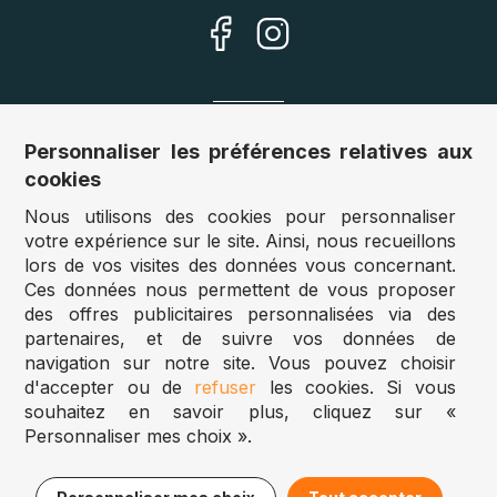
Nos sites
Personnaliser les préférences relatives aux
cookies
Allemagne :
www.puzzle.de
Nous utilisons des cookies pour personnaliser
Autriche :
www.puzzle.at
votre expérience sur le site. Ainsi, nous recueillons
Belgique :
www.puzzle.be
lors de vos visites des données vous concernant.
Royaume Uni :
www.jigsawpuzzle.co.uk
Ces données nous permettent de vous proposer
des offres publicitaires personnalisées via des
partenaires, et de suivre vos données de
Accès revendeurs / détaillants
navigation sur notre site. Vous pouvez choisir
d'accepter ou de
refuser
les cookies. Si vous
Vous avez un magasin ?
souhaitez en savoir plus, cliquez sur «
Vous souhaitez accéder à nos prix revendeurs ?
Personnaliser mes choix ».
Puzzle.be 2025
11,50€
Ajouter au panier