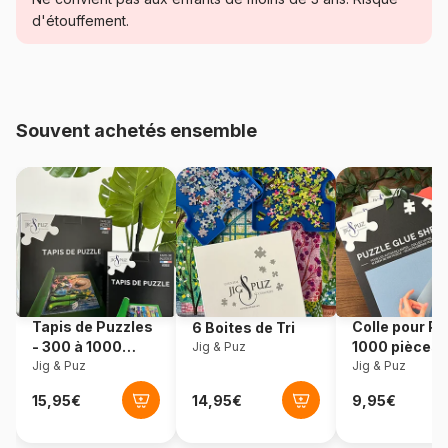
Catégorie
Puzzles - Châteaux et Palaces
d'étouffement.
Age
Puzzle pour Adultes (500 à
48.000 pièces)
Souvent achetés ensemble
Provenance
Roumanie
Référence
DToys-69542
EAN
5947502869542
Nombre de pièces
1000 pièces
Tapis de Puzzles
Colle pour Pu
6 Boites de Tri
Dimensions
68 x 47 cm
- 300 à 1000
1000 pièces
Jig & Puz
pièces
Jig & Puz
Jig & Puz
Matière primaire
Carton