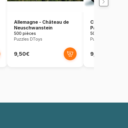
Cathédrale Not
Allemagne - Château de
Paris, France
Neuschwanstein
500 pièces
500 pièces
Puzzles DToys
Puzzles DToys
9,50€
9,50€