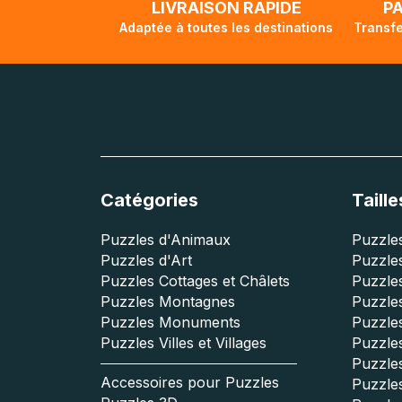
LIVRAISON RAPIDE
P
Adaptée à toutes les destinations
Transfe
Catégories
Taille
Puzzles d'Animaux
Puzzles
Puzzles d'Art
Puzzles
Puzzles Cottages et Châlets
Puzzle
Puzzles Montagnes
Puzzle
Puzzles Monuments
Puzzles
Puzzles Villes et Villages
Puzzles
Puzzle
Accessoires pour Puzzles
Puzzle