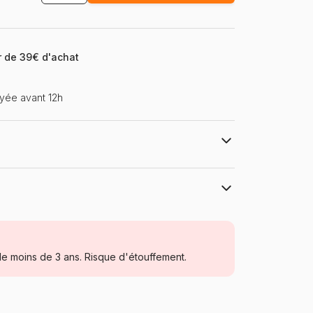
ir de 39€ d'achat
yée avant 12h
Puzzles DToys, des puzzles à petits prix
Puzzles - Cartes du Monde et
Mappemonde
e moins de 3 ans. Risque d'étouffement.
à partir de 8 ans (101 à 250 pièces)
Roumanie