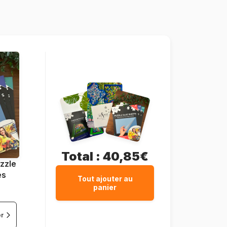
Dtoys-50663-MP-01
5947502850663
240 pièces
42 x 29 cm
Total :
40,85€
zzle
es
Tout ajouter au
panier
er