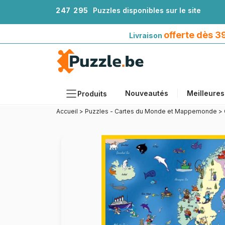
2
4
7
2
9
5
Puzzles disponibles sur le site
Livraison offerte dès 39€*
avec Mondial Relay
offerte dès 
Livraison
Nouveautés
Meilleures
Produits
Accueil
>
Puzzles - Cartes du Monde et Mappemonde
>
Thèmes
Tailles
Formats
Âges
Artistes
Accessoires
Puzzles en bois