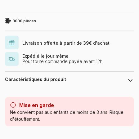
3000 pièces
Livraison offerte à partir de 39€ d'achat
Expédié le jour même
Pour toute commande payée avant 12h
Caractéristiques du produit
Marque
Castorland, les puzzles
polonais à petits prix
Mise en garde
Ne convient pas aux enfants de moins de 3 ans. Risque
Catégorie
Puzzles - Villes et Villages
d'étouffement.
Age
Puzzle pour Adultes (500 à