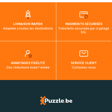
que pendant la traversée, le suivi de votre commande ne
soit pas modifié. Ce dernier reprendra lorsque votre colis
aura touché terre.
LIVRAISON RAPIDE
PAIEMENTS SÉCURISÉS
Adaptée à toutes les destinations
Transferts sécurisés par cryptage
SSL
AVANTAGES FIDÉLITÉ
SERVICE CLIENT
Des réductions toute l'année
Contactez-nous