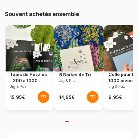
48.000 pièces)
Souvent achetés ensemble
Provenance
Pologne
Référence
Castorland-300471
EAN
5904438300471
Nombre de pièces
3000 pièces
Tapis de Puzzles
Colle pour Pu
6 Boites de Tri
Dimensions
92 x 68 cm
- 300 à 1000
1000 pièces
Jig & Puz
pièces
Jig & Puz
Jig & Puz