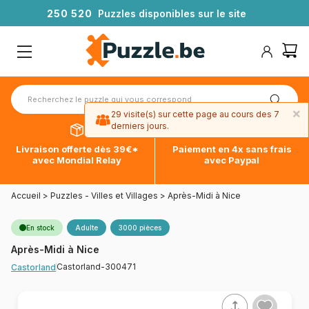
2
5
0
5
2
0
Puzzles disponibles sur le site
×
29 visite(s) sur cette page au cours des 7
derniers jours.
Livraison offerte dès 39€*
Paiement en 4x sans frais
avec Mondial Relay
avec Paypal
Accueil
>
Puzzles - Villes et Villages
>
Après-Midi à Nice
En stock
Adulte
3000 pièces
Après-Midi à Nice
Castorland-300471
Castorland