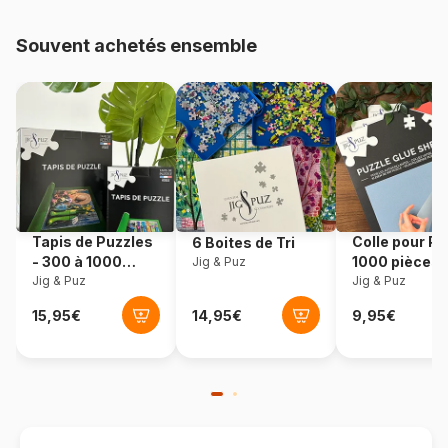
Provenance
Fabriqué en France
Souvent achetés ensemble
Référence
Alipson-Puzzle-F-50060
EAN
3667232500608
Nombre de pièces
1000 pièces
Dimensions
64 x 64 cm
Tapis de Puzzles
Colle pour Pu
6 Boites de Tri
- 300 à 1000
1000 pièces
Jig & Puz
pièces
Jig & Puz
Jig & Puz