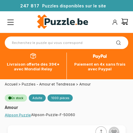
2
4
7
8
1
7
Puzzles disponibles sur le site
Livraison offerte dès 39€*
Paiement en 4x sans frais
avec Mondial Relay
avec Paypal
Accueil
>
Puzzles - Amour et Tendresse
>
Amour
En stock
Adulte
1000 pièces
Amour
Alipson-Puzzle-F-50060
Alipson Puzzle