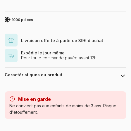
1000 pièces
Livraison offerte à partir de 39€ d'achat
Expédié le jour même
Pour toute commande payée avant 12h
Caractéristiques du produit
Marque
Alipson Puzzle
Mise en garde
Catégorie
Puzzles - Amour et Tendresse
Ne convient pas aux enfants de moins de 3 ans. Risque
d'étouffement.
Age
Puzzle pour Adultes (500 à
48.000 pièces)