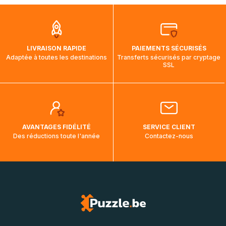
que pendant la traversée, le suivi de votre commande ne
soit pas modifié. Ce dernier reprendra lorsque votre colis
aura touché terre.
LIVRAISON RAPIDE
PAIEMENTS SÉCURISÉS
Adaptée à toutes les destinations
Transferts sécurisés par cryptage
SSL
AVANTAGES FIDÉLITÉ
SERVICE CLIENT
Des réductions toute l'année
Contactez-nous